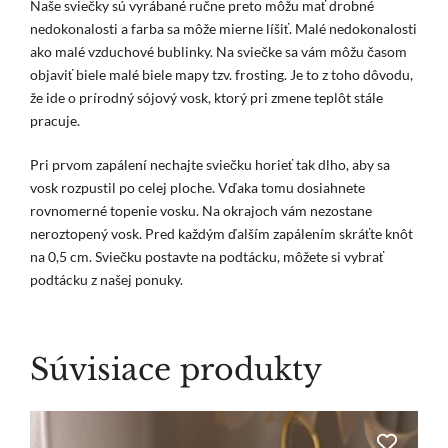
Naše sviečky sú vyrábané ručne preto môžu mať drobné
nedokonalosti a farba sa môže mierne líšiť. Malé nedokonalosti
ako malé vzduchové bublinky. Na sviečke sa vám môžu časom
objaviť biele malé biele mapy tzv. frosting. Je to z toho dôvodu,
že ide o prírodný sójový vosk, ktorý pri zmene teplôt stále
pracuje.
Pri prvom zapálení nechajte sviečku horieť tak dlho, aby sa
vosk rozpustil po celej ploche. Vďaka tomu dosiahnete
rovnomerné topenie vosku. Na okrajoch vám nezostane
neroztopený vosk. Pred každým ďalším zapálením skráťte knôt
na 0,5 cm. Sviečku postavte na podtácku, môžete si vybrať
podtácku z našej ponuky.
Súvisiace produkty
Tento