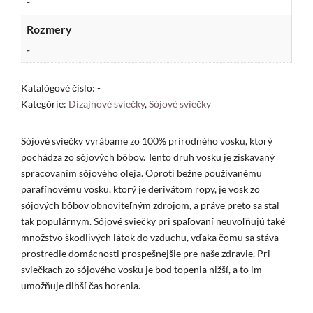
-
Rozmery
-
Katalógové číslo:
-
Kategórie:
Dizajnové sviečky
,
Sójové sviečky
Sójové sviečky vyrábame zo 100% prírodného vosku, ktorý
pochádza zo sójových bôbov. Tento druh vosku je získavaný
spracovaním sójového oleja. Oproti bežne používanému
parafínovému vosku, ktorý je derivátom ropy, je vosk zo
sójových bôbov obnoviteľným zdrojom, a práve preto sa stal
tak populárnym. Sójové sviečky pri spaľovaní neuvoľňujú také
množstvo škodlivých látok do vzduchu, vďaka čomu sa stáva
prostredie domácnosti prospešnejšie pre naše zdravie. Pri
sviečkach zo sójového vosku je bod topenia nižší, a to im
umožňuje dlhší čas horenia.