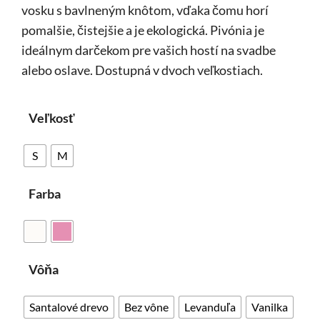
vosku s bavlneným knôtom, vďaka čomu horí
pomalšie, čistejšie a je ekologická. Pivónia je
ideálnym darčekom pre vašich hostí na svadbe
alebo oslave. Dostupná v dvoch veľkostiach.
Veľkosť
S
M
Farba
Vôňa
Santalové drevo
Bez vône
Levanduľa
Vanilka