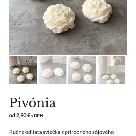
Pivónia
od
2,90
€
s DPH
Ručne odliata sviečka z prírodného sójového