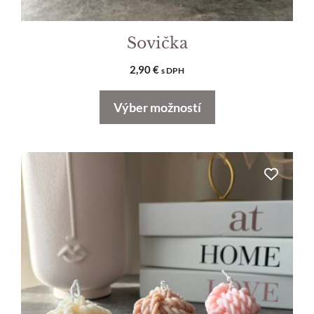
Sovička
2,90
€
s DPH
Výber možností
Tento
produkt
má
viacero
variantov.
Možnosti
si
môžete