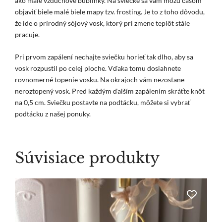
ako malé vzduchové bublinky. Na sviečke sa vám môžu časom
objaviť biele malé biele mapy tzv. frosting. Je to z toho dôvodu,
že ide o prírodný sójový vosk, ktorý pri zmene teplôt stále
pracuje.
Pri prvom zapálení nechajte sviečku horieť tak dlho, aby sa
vosk rozpustil po celej ploche. Vďaka tomu dosiahnete
rovnomerné topenie vosku. Na okrajoch vám nezostane
neroztopený vosk. Pred každým ďalším zapálením skráťte knôt
na 0,5 cm. Sviečku postavte na podtácku, môžete si vybrať
podtácku z našej ponuky.
Súvisiace produkty
Tento
produkt
má