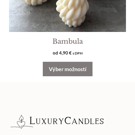
stránke
produktu.
Bambula
od
4,90
€
s DPH
Výber možností