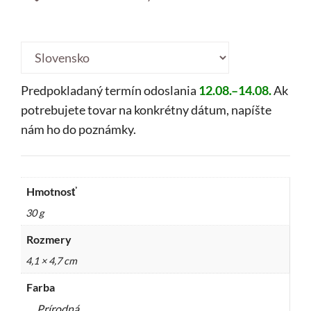
Country
/
region:
Predpokladaný termín odoslania
12.08.–14.08.
Ak
potrebujete tovar na konkrétny dátum, napíšte
nám ho do poznámky.
Hmotnosť
30 g
Rozmery
4,1 × 4,7 cm
Farba
Prírodná