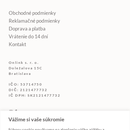
Obchodné podmienky
Reklamačné podmienky
Doprava a platba
Vrátenie do 14 dní
Kontakt
Onlink s. r. o.
Doležalova 15C
Bratislava
IČO: 53714750
DIČ: 2121477732
IČ DPH: SK2121477732
Vážime si vaše súkromie
Súbory cookie používame na zlepšenie vášho zážitku z