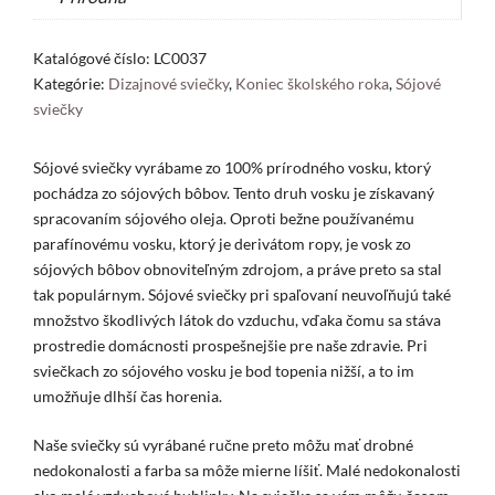
Katalógové číslo:
LC0037
Kategórie:
Dizajnové sviečky
,
Koniec školského roka
,
Sójové
sviečky
Sójové sviečky vyrábame zo 100% prírodného vosku, ktorý
pochádza zo sójových bôbov. Tento druh vosku je získavaný
spracovaním sójového oleja. Oproti bežne používanému
parafínovému vosku, ktorý je derivátom ropy, je vosk zo
sójových bôbov obnoviteľným zdrojom, a práve preto sa stal
tak populárnym. Sójové sviečky pri spaľovaní neuvoľňujú také
množstvo škodlivých látok do vzduchu, vďaka čomu sa stáva
prostredie domácnosti prospešnejšie pre naše zdravie. Pri
sviečkach zo sójového vosku je bod topenia nižší, a to im
umožňuje dlhší čas horenia.
Naše sviečky sú vyrábané ručne preto môžu mať drobné
nedokonalosti a farba sa môže mierne líšiť. Malé nedokonalosti