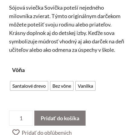
Sójová sviečka Sovička poteší nejedného
milovníka zvierat. Týmto originálnym darčekom
môžete potešiť svoju rodinu alebo priateľov.
Krásny doplnok aj do detskej izby. Keďže sova
symbolizuje múdrosť vhodný aj ako darček na deň
učiteľov alebo ako odmena za úspechy v škole.
Vôňa
Santalové drevo
Bez vône
Vanilka
množstvo
Pridať do košíka
Sovička
Pridať do obľúbených