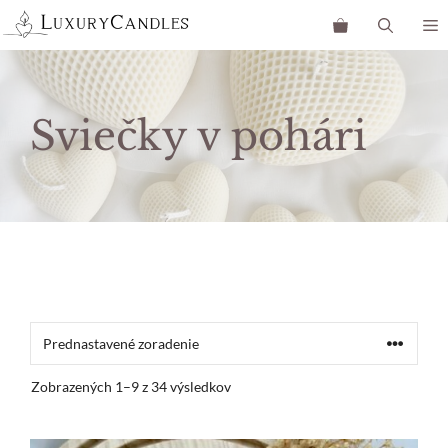
Preskočiť
M
na
obsah
Sviečky v pohári
Zobrazených 1–9 z 34 výsledkov