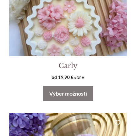
môžete
vybrať
na
stránke
produktu.
Carly
od
19,90
€
s DPH
Výber možností
Tento
produkt
má