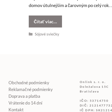
domov útulnejším a čarovným po celý rok. 
Čítať viac…
Kategórie
Sójové sviečky
Obchodné podmienky
Onlink s. r. o.
Doležalova 15C
Reklamačné podmienky
Bratislava
Doprava a platba
IČO: 53714750
Vrátenie do 14 dní
DIČ: 212147773
Kontakt
IČ DPH: SK2121