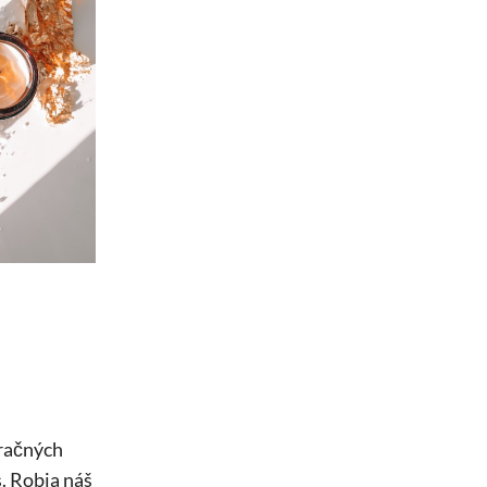
oračných
. Robia náš