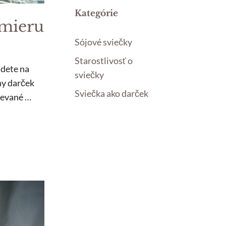
Kategórie
 mieru
Sójové sviečky
Starostlivosť o
dete na
sviečky
ny darček
Sviečka ako darček
ievané …