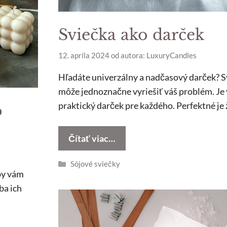
Sviečka ako darček
12. apríla 2024
od autora:
LuxuryCandles
Hľadáte univerzálny a nadčasový darček? S
môže jednoznačne vyriešiť váš problém. Je
praktický darček pre každého. Perfektné je 
o
Čítať viac…
Kategórie
Sójové sviečky
by vám
ba ich