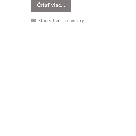
Čítať viac…
Kategórie
Starostlivosť o sviečky