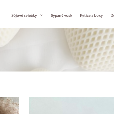
Sójové sviečky
Sypaný vosk
Kytice a boxy
D