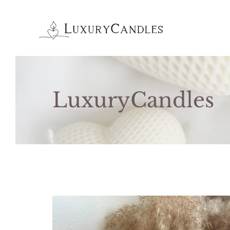
Preskočiť
na
obsah
LuxuryCandles