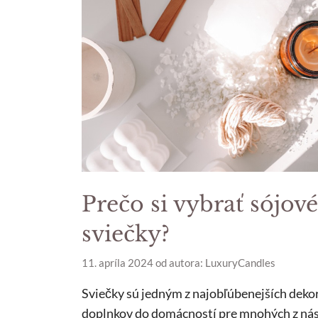
Prečo si vybrať sójové
sviečky?
11. apríla 2024
od autora:
LuxuryCandles
Sviečky sú jedným z najobľúbenejších dek
doplnkov do domácností pre mnohých z nás