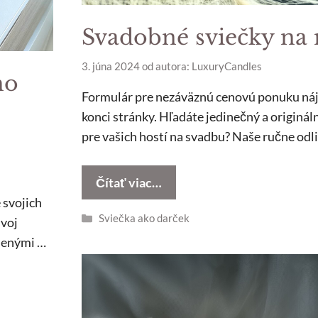
Svadobné sviečky na
3. júna 2024
od autora:
LuxuryCandles
ho
Formulár pre nezáväznú cenovú ponuku náj
konci stránky. Hľadáte jedinečný a originál
pre vašich hostí na svadbu? Naše ručne odl
Čítať viac…
 svojich
Kategórie
Sviečka ako darček
svoj
ušenými …