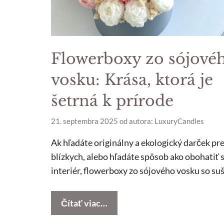
Flowerboxy zo sójové
vosku: Krása, ktorá je
šetrná k prírode
21. septembra 2025
od autora:
LuxuryCandles
Ak hľadáte originálny a ekologický darček pre
blízkych, alebo hľadáte spôsob ako obohatiť 
interiér, flowerboxy zo sójového vosku so s
Čítať viac…