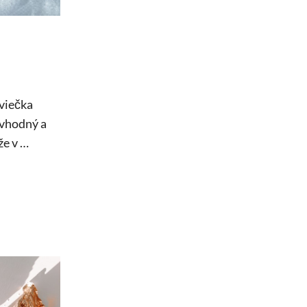
viečka
 vhodný a
že v …