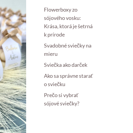
Flowerboxy zo
sójového vosku:
Krása, ktorá je šetrná
k prírode
Svadobné sviečky na
mieru
Sviečka ako darček
Ako sa správne starať
o sviečku
Prečo si vybrať
sójové sviečky?