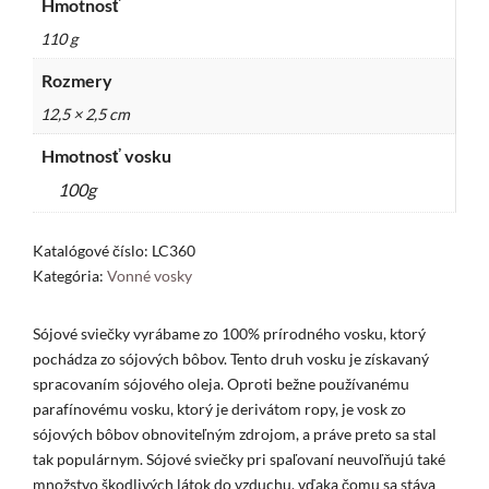
Hmotnosť
110 g
Rozmery
12,5 × 2,5 cm
Hmotnosť vosku
100g
Katalógové číslo:
LC360
Kategória:
Vonné vosky
Sójové sviečky vyrábame zo 100% prírodného vosku, ktorý
pochádza zo sójových bôbov. Tento druh vosku je získavaný
spracovaním sójového oleja. Oproti bežne používanému
parafínovému vosku, ktorý je derivátom ropy, je vosk zo
sójových bôbov obnoviteľným zdrojom, a práve preto sa stal
tak populárnym. Sójové sviečky pri spaľovaní neuvoľňujú také
množstvo škodlivých látok do vzduchu, vďaka čomu sa stáva