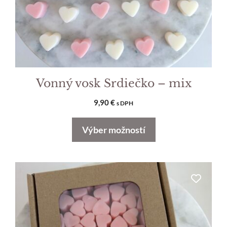
na
stránke
produktu.
Vonný vosk Srdiečko – mix
9,90
€
s DPH
Výber možností
Tento
produkt
má
viacero
variantov.