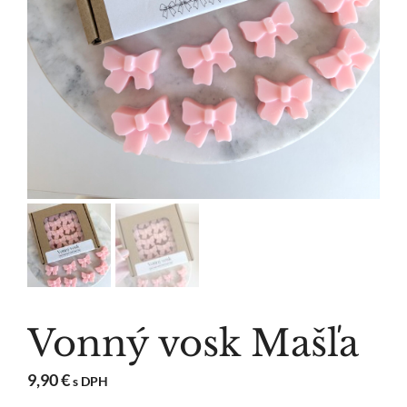
Vonný vosk Mašľa
9,90
€
s DPH