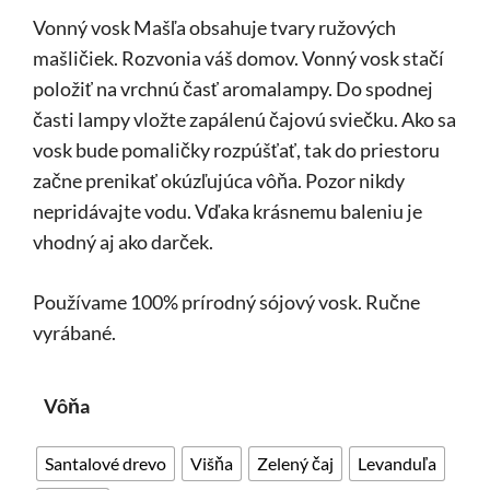
Vonný vosk Mašľa obsahuje tvary ružových
mašličiek. Rozvonia váš domov. Vonný vosk stačí
položiť na vrchnú časť aromalampy. Do spodnej
časti lampy vložte zapálenú čajovú sviečku. Ako sa
vosk bude pomaličky rozpúšťať, tak do priestoru
začne prenikať okúzľujúca vôňa. Pozor nikdy
nepridávajte vodu. Vďaka krásnemu baleniu je
vhodný aj ako darček.
Používame 100% prírodný sójový vosk. Ručne
vyrábané.
Vôňa
Santalové drevo
Višňa
Zelený čaj
Levanduľa