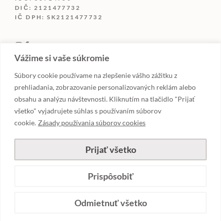
DIČ: 2121477732
IČ DPH: SK2121477732
Vážime si vaše súkromie
Súbory cookie používame na zlepšenie vášho zážitku z
prehliadania, zobrazovanie personalizovaných reklám alebo
obsahu a analýzu návštevnosti. Kliknutím na tlačidlo "Prijať
všetko" vyjadrujete súhlas s používaním súborov
cookie.
Zásady používania súborov cookies
©LUXURYCANDLES.SK
Prijať všetko
POUŽÍVANIE COOKIES
|
ZÁSADY OCHRANY
OSOBNÝCH ÚDAJOV
Prispôsobiť
9,90
€
s
DPH
Odmietnuť všetko