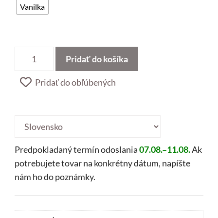
Vanilka
množstvo
Pridať do košíka
Vonný
vosk
Pridať do obľúbených
Mašľa
Country
/
region:
Predpokladaný termín odoslania
07.08.–11.08.
Ak
potrebujete tovar na konkrétny dátum, napíšte
nám ho do poznámky.