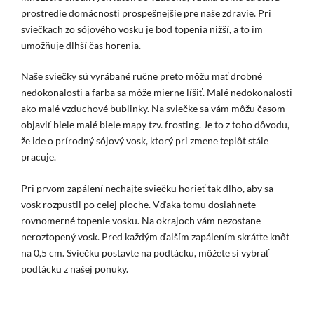
prostredie domácnosti prospešnejšie pre naše zdravie. Pri
sviečkach zo sójového vosku je bod topenia nižší, a to im
umožňuje dlhší čas horenia.
Naše sviečky sú vyrábané ručne preto môžu mať drobné
nedokonalosti a farba sa môže mierne líšiť. Malé nedokonalosti
ako malé vzduchové bublinky. Na sviečke sa vám môžu časom
objaviť biele malé biele mapy tzv. frosting. Je to z toho dôvodu,
že ide o prírodný sójový vosk, ktorý pri zmene teplôt stále
pracuje.
Pri prvom zapálení nechajte sviečku horieť tak dlho, aby sa
vosk rozpustil po celej ploche. Vďaka tomu dosiahnete
rovnomerné topenie vosku. Na okrajoch vám nezostane
neroztopený vosk. Pred každým ďalším zapálením skráťte knôt
na 0,5 cm. Sviečku postavte na podtácku, môžete si vybrať
podtácku z našej ponuky.