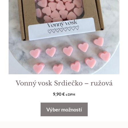
Možnosti
si
môžete
vybrať
na
stránke
produktu.
Vonný vosk Srdiečko – ružová
9,90
€
s DPH
Výber možností