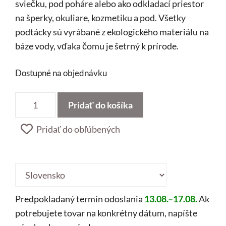
sviečku, pod poháre alebo ako odkladací priestor
na šperky, okuliare, kozmetiku a pod. Všetky
podtácky sú vyrábané z ekologického materiálu na
báze vody, vďaka čomu je šetrný k prírode.
Dostupné na objednávku
množstvo
Pridať do košíka
Ester
Pridať do obľúbených
Country
/
region:
Predpokladaný termín odoslania
13.08.–17.08.
Ak
potrebujete tovar na konkrétny dátum, napíšte