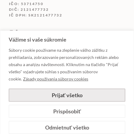
IČO: 53714750
DIČ: 2121477732
IČ DPH: SK2121477732
Vážime si vaše súkromie
Súbory cookie používame na zlepšenie vášho zážitku z
prehliadania, zobrazovanie personalizovaných reklám alebo
obsahu a analýzu návštevnosti. Kliknutím na tlačidlo "Prijať
všetko" vyjadrujete súhlas s používaním súborov
cookie.
Zásady používania súborov cookies
©LUXURYCANDLES.SK
Prijať všetko
POUŽÍVANIE COOKIES
|
ZÁSADY OCHRANY
OSOBNÝCH ÚDAJOV
Prispôsobiť
Pridať do košíka
12,90
€
Odmietnuť všetko
s DPH