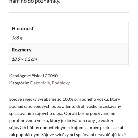
nám ho do poznámky.
Hmotnosť
365 g
Rozmery
18,5 × 1,2 cm
Katalógové číslo:
LC0060
Kategórie:
Dekorácie
,
Podtácky
Sójové sviečky vyrábame zo 100% prírodného vosku, ktorý
pochádza zo sójových bôbov. Tento druh vosku je získavaný
spracovaním sójového oleja. Oproti bežne používanému
parafínovému vosku, ktorý je derivátom ropy, je vosk zo
sójových bôbov obnoviteľným zdrojom, a práve preto sa stal
tak populárnym. Sójové sviečky pri spaľovaní neuvoľňujú také