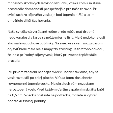
množstvo škodlivých látok do vzduchu, vďaka čomu sa stáva
prostredie domácnosti prospešnejšie pre naše zdravie. Pri
sviečkach zo sójového vosku je bod topenia nižší, a to im
umožňuje dlhší čas horenia.
Naše sviečky sú vyrábané ručne preto môžu mať drobné
nedokonalosti a farba sa môže mierne líšiť. Malé nedokonalosti
ako malé vzduchové bublinky. Na sviečke sa vám môžu časom
objaviť biele malé biele mapy tzv. frosting. Je to z toho dôvodu,
že ide o prírodný sójový vosk, ktorý pri zmene teplôt stále
pracuje.
Pri prvom zapálení nechajte sviečku horieť tak dlho, aby sa
vosk rozpustil po celej ploche. Vďaka tomu dosiahnete
rovnomerné topenie vosku. Na okrajoch vám nezostane
neroztopený vosk. Pred každým ďalším zapálením skráťte knôt
na 0,5 cm. Sviečku postavte na podtácku, môžete si vybrať
podtácku z našej ponuky.