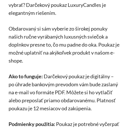
vybrať? Darčekový poukaz LuxuryCandles je
elegantným riešením.
Obdarovaný si sám vyberie zo širokej ponuky
našich ručne vyrábaných luxusných sviečok a
doplnkov presne to, čo mu padne do oka. Poukaz je
možné uplatniť na akýkoľvek produkt v našom e-
shope.
Ako to funguje:
Darčekový poukaz je digitálny –
po úhrade bankovým prevodom vám bude zaslaný
na e-mail vo formáte PDF. Môžete si ho vytlačiť
alebo preposlať priamo obdarovanému. Platnosť
poukazu je 12 mesiacov od zakúpenia.
Podmienky použitia:
Poukaz je potrebné vyčerpať