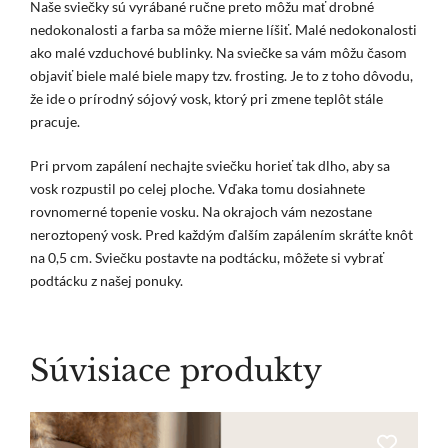
Naše sviečky sú vyrábané ručne preto môžu mať drobné
nedokonalosti a farba sa môže mierne líšiť. Malé nedokonalosti
ako malé vzduchové bublinky. Na sviečke sa vám môžu časom
objaviť biele malé biele mapy tzv. frosting. Je to z toho dôvodu,
že ide o prírodný sójový vosk, ktorý pri zmene teplôt stále
pracuje.
Pri prvom zapálení nechajte sviečku horieť tak dlho, aby sa
vosk rozpustil po celej ploche. Vďaka tomu dosiahnete
rovnomerné topenie vosku. Na okrajoch vám nezostane
neroztopený vosk. Pred každým ďalším zapálením skráťte knôt
na 0,5 cm. Sviečku postavte na podtácku, môžete si vybrať
podtácku z našej ponuky.
Súvisiace produkty