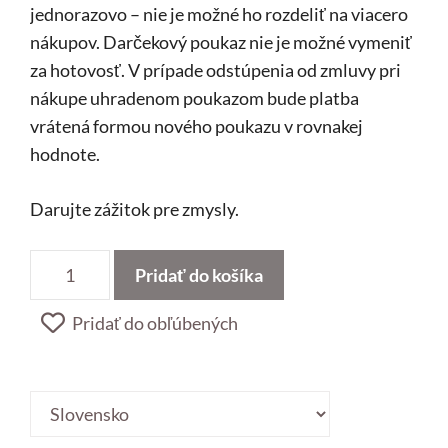
jednorazovo – nie je možné ho rozdeliť na viacero
nákupov. Darčekový poukaz nie je možné vymeniť
za hotovosť. V prípade odstúpenia od zmluvy pri
nákupe uhradenom poukazom bude platba
vrátená formou nového poukazu v rovnakej
hodnote.
Darujte zážitok pre zmysly.
množstvo
Pridať do košíka
Darčeková
poukážka
Pridať do obľúbených
v
hodnote
Country
100
/
EUR