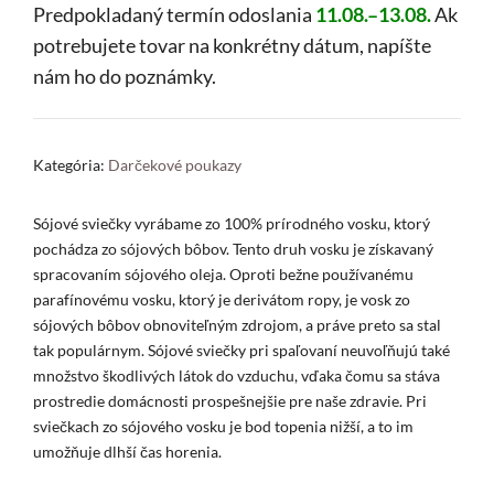
region:
Predpokladaný termín odoslania
11.08.–13.08.
Ak
potrebujete tovar na konkrétny dátum, napíšte
nám ho do poznámky.
Kategória:
Darčekové poukazy
Sójové sviečky vyrábame zo 100% prírodného vosku, ktorý
pochádza zo sójových bôbov. Tento druh vosku je získavaný
spracovaním sójového oleja. Oproti bežne používanému
parafínovému vosku, ktorý je derivátom ropy, je vosk zo
sójových bôbov obnoviteľným zdrojom, a práve preto sa stal
tak populárnym. Sójové sviečky pri spaľovaní neuvoľňujú také
množstvo škodlivých látok do vzduchu, vďaka čomu sa stáva
prostredie domácnosti prospešnejšie pre naše zdravie. Pri
sviečkach zo sójového vosku je bod topenia nižší, a to im
umožňuje dlhší čas horenia.